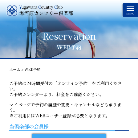
Y
ugawara
C
ountry
C
lub
湯河原カンツリー倶楽部
MENU
WEB予約
ホーム
»
WEB予約
ご予約は24時間受付の「オンライン予約」をご利用くださ
い。
ご予約カレンダーより、料金をご確認ください。
マイページで予約の履歴や変更・キャンセルなども承りま
す。
※ご利用にはWEBユーザー登録が必要となります。
当倶楽部の会員様