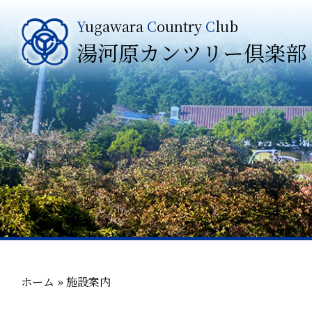
Y
ugawara
C
ountry
C
lub
湯河原カンツリー倶楽部
ホーム
»
施設案内