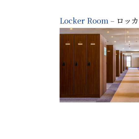
Locker Room
– ロッ