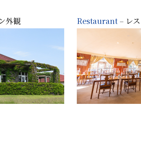
ラン外観
Restaurant
– レ