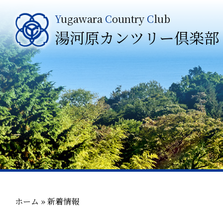
Y
ugawara
C
ountry
C
lub
湯河原カンツリー倶楽部
ホーム
»
新着情報