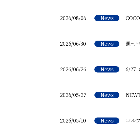
2026/08/06
News
COC
2026/06/30
News
週刊ゴ
2026/06/26
News
6/2
2026/05/27
News
NE
2026/05/10
News
ゴル