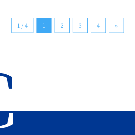
1 / 4
1
2
3
4
»
C